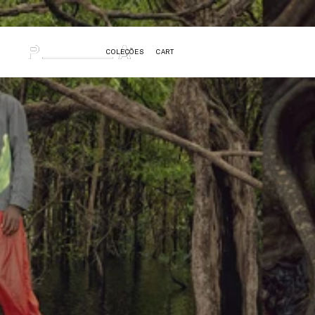
Select Language
0
_PORTUGUÊS
COLEÇÕES
CART
Shop now
Fall 2023
SHOP MEN'S